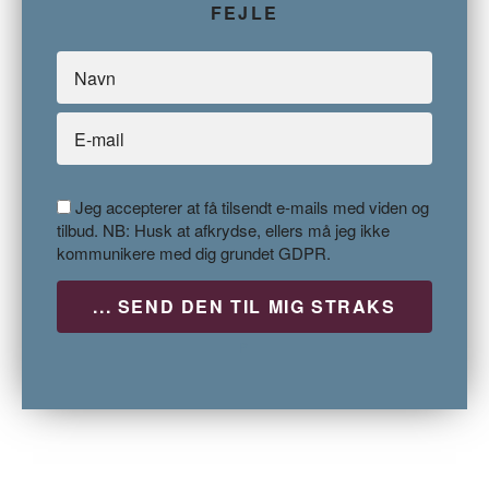
FEJLE
Jeg accepterer at få tilsendt e-mails med viden og
tilbud. NB: Husk at afkrydse, ellers må jeg ikke
kommunikere med dig grundet GDPR.
P