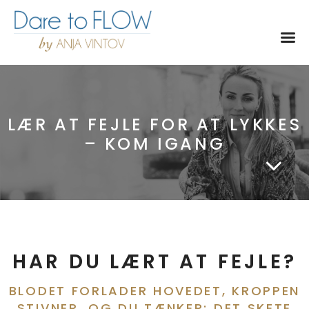
Toggl
LÆR AT FEJLE FOR AT LYKKES
– KOM IGANG
HAR DU LÆRT AT FEJLE?
BLODET FORLADER HOVEDET, KROPPEN
STIVNER, OG DU TÆNKER: DET SKETE