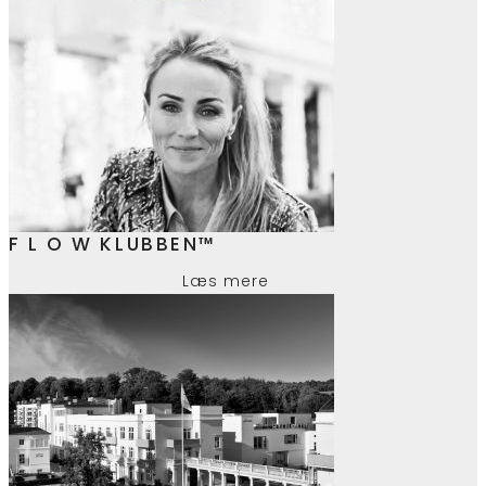
F L O W KLUBBEN™
Læs mere