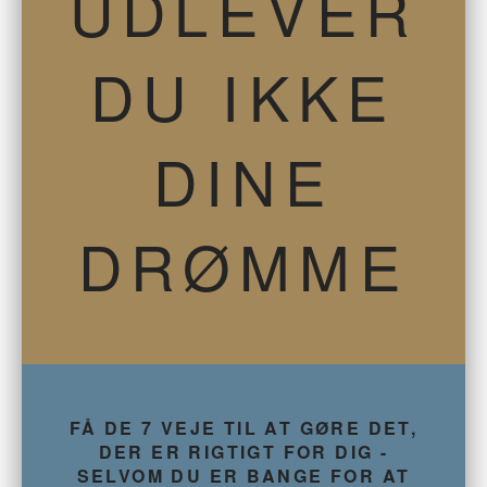
UDLEVER
DU IKKE
DINE
DRØMME
FÅ DE 7 VEJE TIL AT GØRE DET,
DER ER RIGTIGT FOR DIG -
SELVOM DU ER BANGE FOR AT