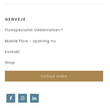
GENVEJE
Flows
pecialist Uddannelsen
™
Mobile Flow – sparring nu
Kontakt
Shop
Fortryd ordre