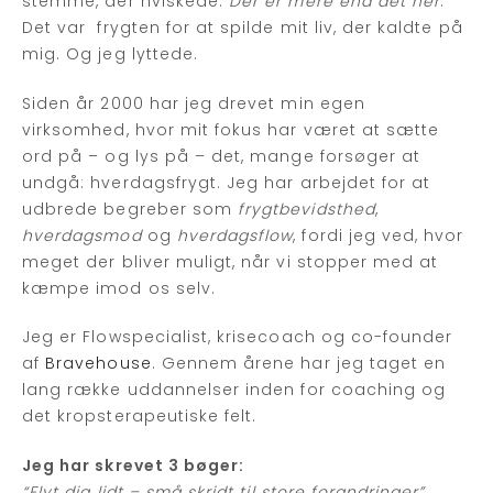
stemme, der hviskede:
Der er mere end det her
.
Det var frygten for at spilde mit liv, der kaldte på
mig. Og jeg lyttede.
Siden år 2000 har jeg drevet min egen
virksomhed, hvor mit fokus har været at sætte
ord på – og lys på – det, mange forsøger at
undgå: hverdagsfrygt. Jeg har arbejdet for at
udbrede begreber som
frygtbevidsthed
,
hverdagsmod
og
hverdagsflow
, fordi jeg ved, hvor
meget der bliver muligt, når vi stopper med at
kæmpe imod os selv.
Jeg er Flowspecialist, krisecoach og co-founder
af
Bravehouse
. Gennem årene har jeg taget en
lang række uddannelser inden for coaching og
det kropsterapeutiske felt.
Jeg har skrevet 3 bøger:
“Flyt dig lidt – små skridt til store forandringer”
,