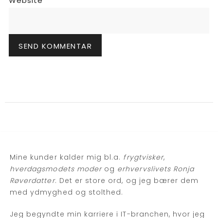
Website
Mine kunder kalder mig bl.a.
frygtvisker
,
hverdagsmodets moder
og
erhvervslivets Ronja
Røverdatter
. Det er store ord, og jeg bærer dem
med ydmyghed og stolthed.
Jeg begyndte min karriere i IT-branchen, hvor jeg