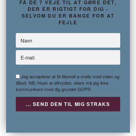
FÅ DE 7 VEJE TIL AT GØRE DET,
DER ER RIGTIGT FOR DIG -
SELVOM DU ER BANGE FOR AT
FEJLE
Jeg accepterer at få tilsendt e-mails med viden og
tilbud. NB: Husk at afkrydse, ellers må jeg ikke
kommunikere med dig grundet GDPR.
P