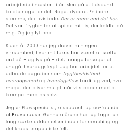
arbejdede i næsten ti år. Men på et tidspunkt
kaldte noget andet. Noget dybere. En indre
stemme, der hviskede:
Der er mere end det her
.
Det var frygten for at spilde mit liv, der kaldte på
mig. Og jeg lyttede.
Siden år 2000 har jeg drevet min egen
virksomhed, hvor mit fokus har været at sætte
ord på – og lys på – det, mange forsøger at
undgå: hverdagsfrygt. Jeg har arbejdet for at
udbrede begreber som
frygtbevidsthed
,
hverdagsmod
og
hverdagsflow
, fordi jeg ved, hvor
meget der bliver muligt, når vi stopper med at
kæmpe imod os selv.
Jeg er Flowspecialist, krisecoach og co-founder
af
Bravehouse
. Gennem årene har jeg taget en
lang række uddannelser inden for coaching og
det kropsterapeutiske felt.