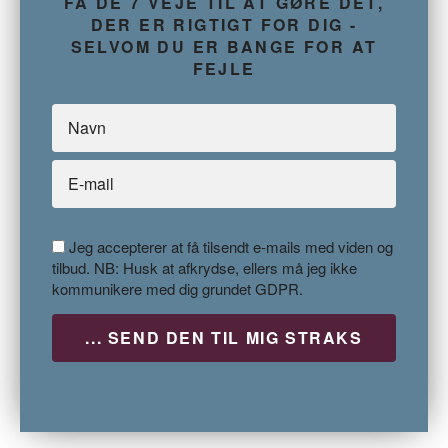
FÅ DE 7 VEJE TIL AT GØRE DET,
DER ER RIGTIGT FOR DIG -
SELVOM DU ER BANGE FOR AT
FEJLE
Jeg accepterer at få tilsendt e-mails med viden og
tilbud. NB: Husk at afkrydse, ellers må jeg ikke
kommunikere med dig grundet GDPR.
P