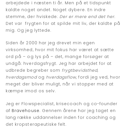
arbejdede i næsten ti år. Men på et tidspunkt
kaldte noget andet. Noget dybere. En indre
stemme, der hviskede:
Der er mere end det her
.
Det var frygten for at spilde mit liv, der kaldte på
mig. Og jeg lyttede.
Siden år 2000 har jeg drevet min egen
virksomhed, hvor mit fokus har været at sætte
ord på – og lys på – det, mange forsøger at
undgå: hverdagsfrygt. Jeg har arbejdet for at
udbrede begreber som
frygtbevidsthed
,
hverdagsmod
og
hverdagsflow
, fordi jeg ved, hvor
meget der bliver muligt, når vi stopper med at
kæmpe imod os selv.
Jeg er Flowspecialist, krisecoach og co-founder
af
Bravehouse
. Gennem årene har jeg taget en
lang række uddannelser inden for coaching og
det kropsterapeutiske felt.