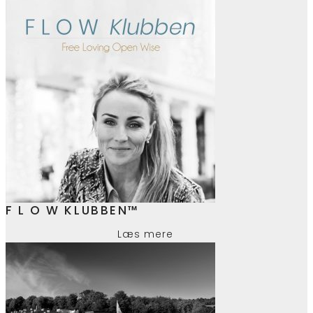
F L O W KLUBBEN™
Læs mere