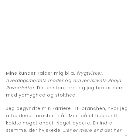
Mine kunder kalder mig bl.a.
frygtvisker
,
hverdagsmodets moder
og
erhvervslivets Ronja
Røverdatter
. Det er store ord, og jeg bærer dem
med ydmyghed og stolthed.
Jeg begyndte min karriere i IT-branchen, hvor jeg
arbejdede i næsten ti år. Men på et tidspunkt
kaldte noget andet. Noget dybere. En indre
stemme, der hviskede:
Der er mere end det her
.