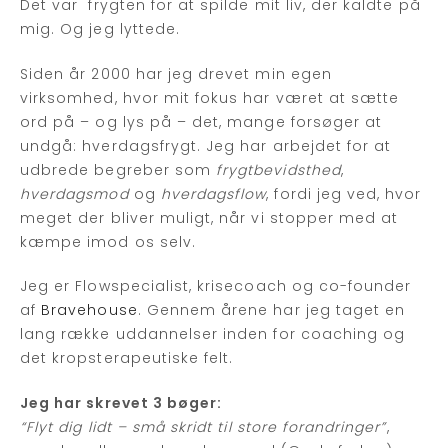
Det var frygten for at spilde mit liv, der kaldte på
mig. Og jeg lyttede.
Siden år 2000 har jeg drevet min egen
virksomhed, hvor mit fokus har været at sætte
ord på – og lys på – det, mange forsøger at
undgå: hverdagsfrygt. Jeg har arbejdet for at
udbrede begreber som
frygtbevidsthed
,
hverdagsmod
og
hverdagsflow
, fordi jeg ved, hvor
meget der bliver muligt, når vi stopper med at
kæmpe imod os selv.
Jeg er Flowspecialist, krisecoach og co-founder
af
Bravehouse
. Gennem årene har jeg taget en
lang række uddannelser inden for coaching og
det kropsterapeutiske felt.
Jeg har skrevet 3 bøger:
“Flyt dig lidt – små skridt til store forandringer”
,