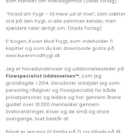
som handler om hverdagsmod (Gads forlag)
“Forstå din frygt – få mere ud af livet”
, som sætter
ord på den frygt, vi alle sammen kender, men
sjældent taler ærligt om. (Gads Forlag)
E-bogen, Kuren Mod Frygt, som indeholder 11
kapitler og som du kan downloade gratis på
www.kurenmodfrygt.dk
Jeg er hovedunderviser og uddannelsesleder på
Flowspecialist Uddannelsen™
, som jeg
grundlagde i 2014. Derudover arbejder jeg som
personlig rådgiver og Flowspecialist for både
privatpersoner og ledere og har gennem årene
guidet over 10.000 mennesker gennem
livsforandringer, kriser og de små og store
overgange, livet består af.
Privat er jeg mor til Smilla på 21 og Villads på 18