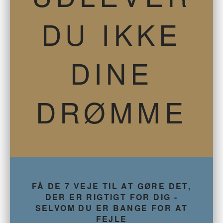
DU IKKE
DINE
DRØMME
FÅ DE 7 VEJE TIL AT GØRE DET,
DER ER RIGTIGT FOR DIG -
SELVOM DU ER BANGE FOR AT
FEJLE