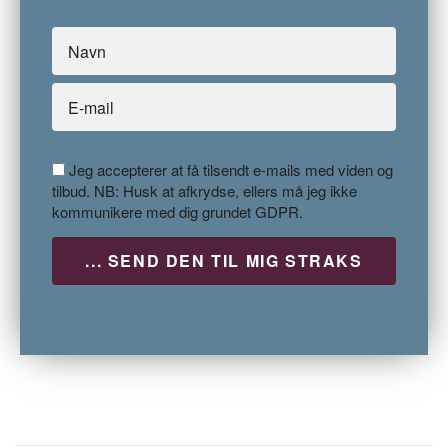
Jeg accepterer at få tilsendt e-mails med viden og
tilbud. NB: Husk at afkrydse, ellers må jeg ikke
kommunikere med dig grundet GDPR.
P