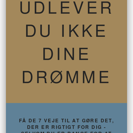
UDLEVER
DU IKKE
DINE
DRØMME
FÅ DE 7 VEJE TIL AT GØRE DET,
DER ER RIGTIGT FOR DIG -