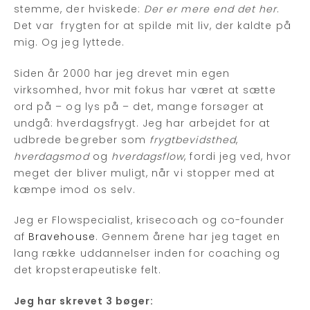
stemme, der hviskede:
Der er mere end det her
.
Det var frygten for at spilde mit liv, der kaldte på
mig. Og jeg lyttede.
Siden år 2000 har jeg drevet min egen
virksomhed, hvor mit fokus har været at sætte
ord på – og lys på – det, mange forsøger at
undgå: hverdagsfrygt. Jeg har arbejdet for at
udbrede begreber som
frygtbevidsthed
,
hverdagsmod
og
hverdagsflow
, fordi jeg ved, hvor
meget der bliver muligt, når vi stopper med at
kæmpe imod os selv.
Jeg er Flowspecialist, krisecoach og co-founder
af
Bravehouse
. Gennem årene har jeg taget en
lang række uddannelser inden for coaching og
det kropsterapeutiske felt.
Jeg har skrevet 3 bøger: