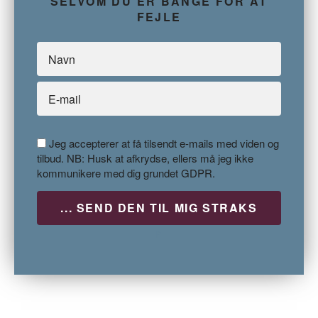
SELVOM DU ER BANGE FOR AT
FEJLE
Jeg accepterer at få tilsendt e-mails med viden og
tilbud. NB: Husk at afkrydse, ellers må jeg ikke
kommunikere med dig grundet GDPR.
P