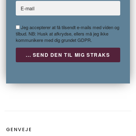
Jeg accepterer at få tilsendt e-mails med viden og
tilbud. NB: Husk at afkrydse, ellers må jeg ikke
kommunikere med dig grundet GDPR.
P
GENVEJE