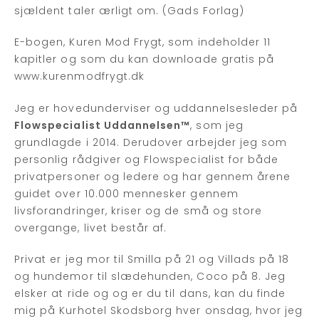
sjældent taler ærligt om. (Gads Forlag)
E-bogen, Kuren Mod Frygt, som indeholder 11
kapitler og som du kan downloade gratis på
www.kurenmodfrygt.dk
Jeg er hovedunderviser og uddannelsesleder på
Flowspecialist Uddannelsen™
, som jeg
grundlagde i 2014. Derudover arbejder jeg som
personlig rådgiver og Flowspecialist for både
privatpersoner og ledere og har gennem årene
guidet over 10.000 mennesker gennem
livsforandringer, kriser og de små og store
overgange, livet består af.
Privat er jeg mor til Smilla på 21 og Villads på 18
og hundemor til slædehunden, Coco på 8. Jeg
elsker at ride og og er du til dans, kan du finde
mig på Kurhotel Skodsborg hver onsdag, hvor jeg