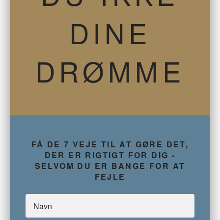
DINE
DRØMME
FÅ DE 7 VEJE TIL AT GØRE DET,
DER ER RIGTIGT FOR DIG -
SELVOM DU ER BANGE FOR AT
FEJLE