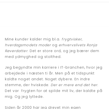
Mine kunder kalder mig bl.a.
frygtvisker
,
hverdagsmodets moder
og
erhvervslivets Ronja
Røverdatter
. Det er store ord, og jeg bærer dem
med ydmyghed og stolthed.
Jeg begyndte min karriere i IT-branchen, hvor jeg
arbejdede i næsten ti år. Men på et tidspunkt
kaldte noget andet. Noget dybere. En indre
stemme, der hviskede:
Der er mere end det her
.
Det var frygten for at spilde mit liv, der kaldte på
mig. Og jeg lyttede.
Siden år 2000 har jeg drevet min egen