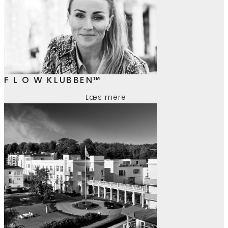
F L O W KLUBBEN™
Læs mere