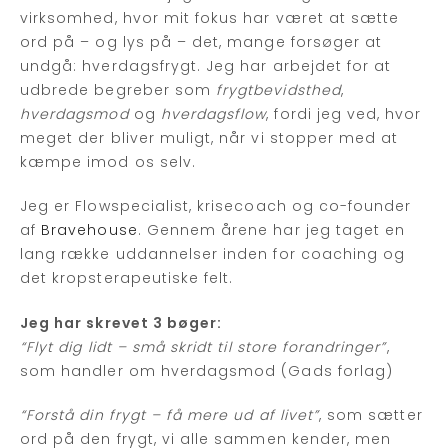
virksomhed, hvor mit fokus har været at sætte
ord på – og lys på – det, mange forsøger at
undgå: hverdagsfrygt. Jeg har arbejdet for at
udbrede begreber som
frygtbevidsthed
,
hverdagsmod
og
hverdagsflow
, fordi jeg ved, hvor
meget der bliver muligt, når vi stopper med at
kæmpe imod os selv.
Jeg er Flowspecialist, krisecoach og co-founder
af
Bravehouse
. Gennem årene har jeg taget en
lang række uddannelser inden for coaching og
det kropsterapeutiske felt.
Jeg har skrevet 3 bøger:
“Flyt dig lidt – små skridt til store forandringer”
,
som handler om hverdagsmod (Gads forlag)
“Forstå din frygt – få mere ud af livet”
, som sætter
ord på den frygt, vi alle sammen kender, men