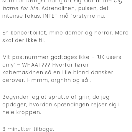
som for længst har gjort sig klar til the
big
battle for life.
Adrenalinen, pulsen, det
intense fokus. INTET må forstyrre nu.
En koncertbillet, mine damer og herrer. Mere
skal der ikke til.
Mit postnummer godtages ikke – ‘UK users
only’ – WHAAT??? Hvorfor fører
købemaskinen så en lille blond dansker
derover. Hmmm, arghhh og så …
Begynder jeg at sprutte af grin, da jeg
opdager, hvordan spændingen rejser sig i
hele kroppen.
3 minutter tilbage.