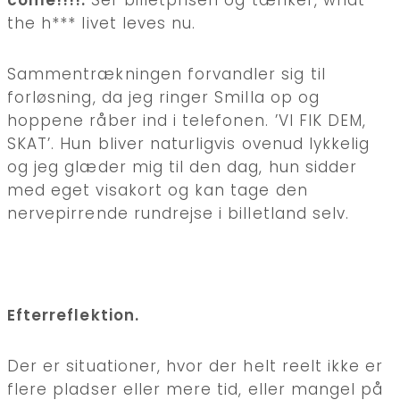
come!!!!.
Ser billetprisen og tænker, what
the h*** livet leves nu.
Sammentrækningen forvandler sig til
forløsning, da jeg ringer Smilla op og
hoppene råber ind i telefonen. ’VI FIK DEM,
SKAT’. Hun bliver naturligvis ovenud lykkelig
og jeg glæder mig til den dag, hun sidder
med eget visakort og kan tage den
nervepirrende rundrejse i billetland selv.
Efterreflektion.
Der er situationer, hvor der helt reelt ikke er
flere pladser eller mere tid, eller mangel på